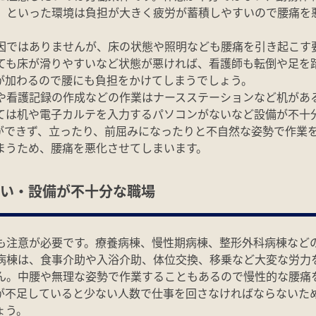
、といった環境は負担が大きく疲労が蓄積しやすいので腰痛を
因ではありませんが、床の状態や照明なども腰痛を引き起こす
ても床が滑りやすいなど状態が悪ければ、看護師も転倒や足を
が加わるので腰にも負担をかけてしまうでしょう。
や看護記録の作成などの作業はナースステーションなど机があ
ては机や電子カルテを入力するパソコンがないなど設備が不十
ができず、立ったり、前屈みになったりと不自然な姿勢で作業
まうため、腰痛を悪化させてしまいます。
い・設備が不十分な職場
も注意が必要です。療養病棟、慢性期病棟、整形外科病棟など
病棟は、食事介助や入浴介助、体位交換、移乗など大変な労力
ん。中腰や無理な姿勢で作業することもあるので慢性的な腰痛
が不足していると少ない人数で仕事を回さなければならないた
ょう。